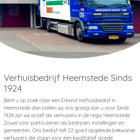
Verhuisbedrijf Heemstede Sinds
1924
Bent u op zoek naar een Erkend Verhuisbedrijf in
Heemstede dan stellen wij ons graag aan u voor. Sinds
1924 zijn wij actief als verhuizers in de regio Heemstede.
Zowel voor particulieren als bedrijven, instellingen en
gemeenten. Ons bedrijf telt 22 goed opgeleide bekwame
verhuizers die staan voor een kwalitatief goede